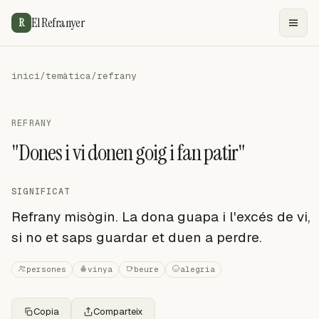
El Refranyer
R
inici
/
temàtica
/
refrany
REFRANY
"Dones i vi donen goig i fan patir"
SIGNIFICAT
Refrany misògin. La dona guapa i l'excés de vi,
si no et saps guardar et duen a perdre.
persones
vinya
beure
alegria
Copia
Comparteix