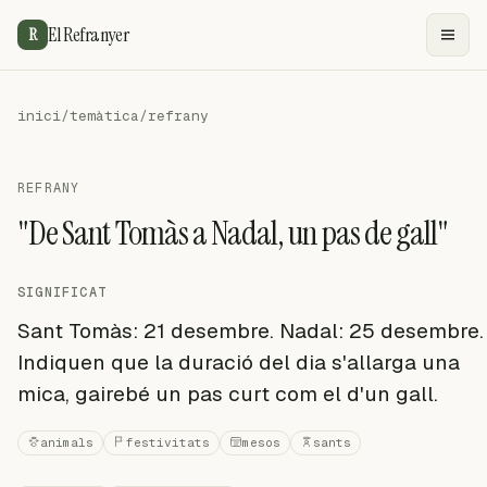
El Refranyer
R
inici
/
temàtica
/
refrany
REFRANY
"De Sant Tomàs a Nadal, un pas de gall"
SIGNIFICAT
Sant Tomàs: 21 desembre. Nadal: 25 desembre.
Indiquen que la duració del dia s'allarga una
mica, gairebé un pas curt com el d'un gall.
animals
festivitats
mesos
sants