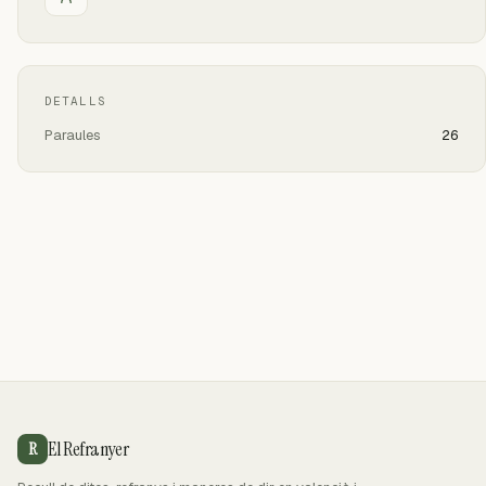
DETALLS
Paraules
26
El Refranyer
R