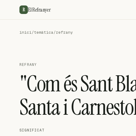
El Refranyer
R
inici
/
temàtica
/
refrany
REFRANY
"Com és Sant Bl
Santa i Carnestol
SIGNIFICAT