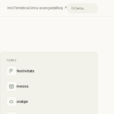
Inici
Temàtica
Cerca avançada
Blog ↗
Cerca…
TEMES
festivitats
mesos
oratge