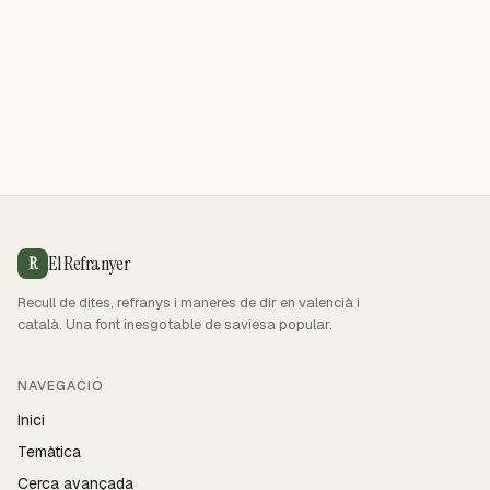
El Refranyer
R
Recull de dites, refranys i maneres de dir en valencià i
català. Una font inesgotable de saviesa popular.
NAVEGACIÓ
Inici
Temàtica
Cerca avançada