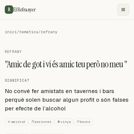
El Refranyer
R
inici
/
temàtica
/
refrany
REFRANY
"Amic de got i vi és amic teu però no meu "
SIGNIFICAT
No convé fer amistats en tavernes i bars
perquè solen buscar algun profit o són falses
per efecte de l’alcohol
amistat
persones
vinya
beure