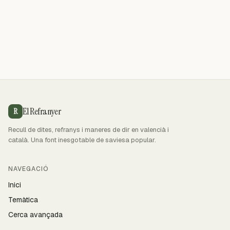
El Refranyer
R
Recull de dites, refranys i maneres de dir en valencià i
català. Una font inesgotable de saviesa popular.
NAVEGACIÓ
Inici
Temàtica
Cerca avançada