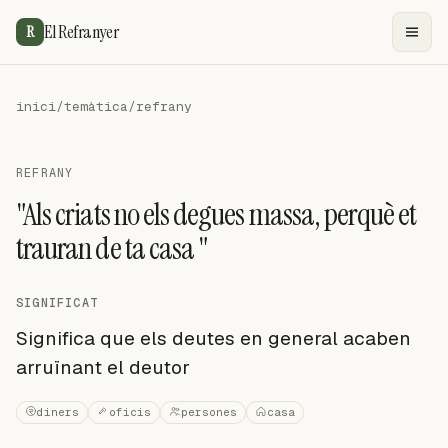
El Refranyer
R
inici
/
temàtica
/
refrany
REFRANY
"Als criats no els degues massa, perquè et
trauran de ta casa "
SIGNIFICAT
Significa que els deutes en general acaben
arruïnant el deutor
diners
oficis
persones
casa