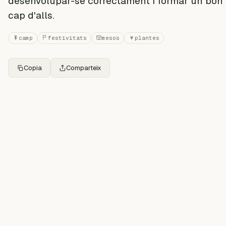
desenvolupar-se correctament i formar un bon
cap d'alls.
camp
festivitats
mesos
plantes
Copia
Comparteix