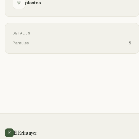
plantes
DETALLS
Paraules
5
El Refranyer
R