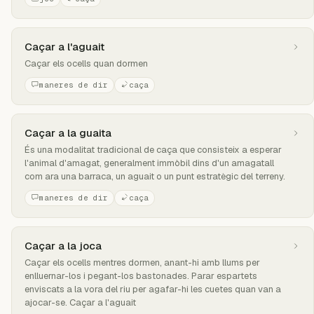
Caçar a l'aguait
Caçar els ocells quan dormen
maneres de dir
caça
Caçar a la guaita
És una modalitat tradicional de caça que consisteix a esperar
l'animal d'amagat, generalment immòbil dins d'un amagatall
com ara una barraca, un aguait o un punt estratègic del terreny.
maneres de dir
caça
Caçar a la joca
Caçar els ocells mentres dormen, anant-hi amb llums per
enlluernar-los i pegant-los bastonades. Parar espartets
enviscats a la vora del riu per agafar-hi les cuetes quan van a
ajocar-se. Caçar a l'aguait