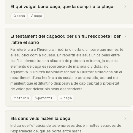
El qui vulgui bona caça, que la compri a la plaça
bona
caça
El testament del caçador: per un fill l’escopeta i per
l’altre el sarró
Fa referència a l'herència irrisòria o nul·la d'un pare que només té
el seu ofici com a riquesa. En repartir els seus únics béns entre
els fills, demostra una situació de pobresa extrema, ja que els
elements de caça es reparteixen de manera dividida i no
equitativa. S'utilitza habitualment per a il·lustrar situacions on el
repartiment d'una herència és escàs o poc pràctic, posant de
manifest que el difunt no disposava de cap capital o propietat
de valor per deixar als seus descendents.
oficis
parentiu
caça
Els cans vells maten la caça
Indica que l'eficàcia de les empreses depèn moltes vegades de
l'experiència del qui les porta entre mans