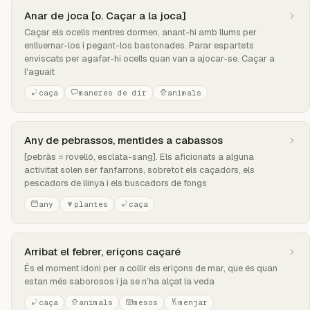
Anar de joca [o. Caçar a la joca]
Caçar els ocells mentres dormen, anant-hi amb llums per
enlluernar-los i pegant-los bastonades. Parar espartets
enviscats per agafar-hi ocells quan van a ajocar-se. Caçar a
l'aguait
caça
maneres de dir
animals
Any de pebrassos, mentides a cabassos
[pebràs = rovelló, esclata-sang]. Els aficionats a alguna
activitat solen ser fanfarrons, sobretot els caçadors, els
pescadors de llinya i els buscadors de fongs
any
plantes
caça
Arribat el febrer, eriçons caçaré
És el moment idoni per a collir els eriçons de mar, que és quan
estan més saborosos i ja se n’ha alçat la veda
caça
animals
mesos
menjar