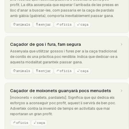
profit. La dita assenyala que esperar l'arribada de les preses en
lloc d'anar a buscar-les, com passaria en la caça de pardals
amb gàbia (gabieta), comporta inevitablement passar gana.
animals
menjar
oficis
caça
Caçador de gos i fura, fam segura
Assenyala que utilitzar gossos i fures per a la caça tradicional
de conills és una pràctica poc rendible. Indica que dedicar-se a
aquesta modalitat garanteix passar gana.
animals
menjar
oficis
caça
Caçador de moixonets guanyarà pocs menudets
[moixonets = ocellets, pardalets]. Significa que qui dedica els
esforços a aconseguir poc profit, aquest li servirà de ben poc.
Adverteix contra la inversió de temps en activitats que mai
reportaran un gran profit.
oficis
caça