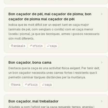
Bon caçador de pèl, mal caçador de ploma; bon
caçador de ploma mal caçador de pèl
Indica que és molt difícil ser un expert tant en caça major
(animals de pèl, com senglars o conills) com en caça menor
(ocells i ploma), ja que les tècniques, armes i gossos necessaris
són molt diferents.
animals
oficis
caça
Bon caçador, bona cama
Destaca que la caça és una activitat física exigent. Per tenir èxit,
un bon caçador necessita unes cames fortes i resistents que li
permetin caminar llargues distàncies per la muntanya.
bona
oficis
caça
Bon caçador, mal treballador
Al·ludeix a com l'afició per la caça requereix temps, energia i