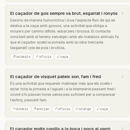
El caçador de gos sempre va brut, esgarrat i ronyós
Descriu de manera humorística i crua l'aspecte físic de qui es
dedica a la caça amb gossos, una activitat que obliga a
moure's per camins difícils, esbarzers i brossa. El contacte
constant amb el terreny salvatge i amb els mateixos animals fa
que el caçador acabi la jornada amb la roba trencada
(esgarrat) i ple de pols i brutícia.
animals
oficis
caça
El caçador de visquet pateix son, fam i fred
És una activitat que requereix matinejar més que els ocells i
estar tota la jornada a l’aguait i a la intempèrie passant fred i
sovint s'hi passen hores sense pes suficient per a compensar
l'esforç, passant fam.
dormir
menjar
oficis
oratge
caça
El caçador molts conills a la boca i pocs al sarró