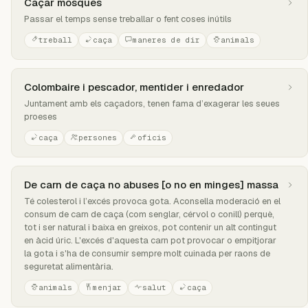
Caçar mosques
Passar el temps sense treballar o fent coses inútils
treball
caça
maneres de dir
animals
Colombaire i pescador, mentider i enredador
Juntament amb els caçadors, tenen fama d’exagerar les seues
proeses
caça
persones
oficis
De carn de caça no abuses [o no en minges] massa
Té colesterol i l’excés provoca gota. Aconsella moderació en el
consum de carn de caça (com senglar, cérvol o conill) perquè,
tot i ser natural i baixa en greixos, pot contenir un alt contingut
en àcid úric. L'excés d'aquesta carn pot provocar o empitjorar
la gota i s'ha de consumir sempre molt cuinada per raons de
seguretat alimentària.
animals
menjar
salut
caça