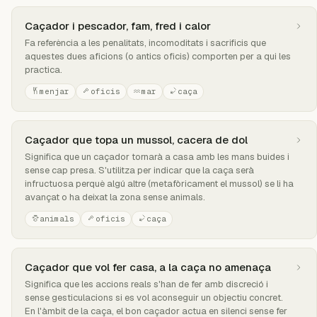
Caçador i pescador, fam, fred i calor
Fa referència a les penalitats, incomoditats i sacrificis que
aquestes dues aficions (o antics oficis) comporten per a qui les
practica.
menjar
oficis
mar
caça
Caçador que topa un mussol, cacera de dol
Significa que un caçador tornarà a casa amb les mans buides i
sense cap presa. S'utilitza per indicar que la caça serà
infructuosa perquè algú altre (metafòricament el mussol) se li ha
avançat o ha deixat la zona sense animals.
animals
oficis
caça
Caçador que vol fer casa, a la caça no amenaça
Significa que les accions reals s'han de fer amb discreció i
sense gesticulacions si es vol aconseguir un objectiu concret.
En l'àmbit de la caça, el bon caçador actua en silenci sense fer