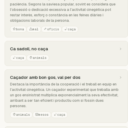
paciència. Segons la saviesa popular, sovint es considera que
l'obsessió o dedicació excessiva a l'activitat cinegètica pot
restar interès, esforç o constància en les feines diàries i
obligacions laborals de la persona.
bona
mal
oficis
caça
Ca sadoll, no caça
caça
animals
Caçador amb bon gos, val per dos
Destaca la importància de la cooperació i el treball en equip en
l'activitat cinegètica. Un caçador experimentat que treballa amb
un gos ensinistrat multiplica exponencialment la seva efectivitat,
arribant a ser tan eficient i productiu com si fossin dues
persones.
animals
mesos
caça