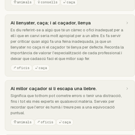
animals
consells
caça
Al llenyater, caça; i al caçador, llenya
Es diu referint-se a algú que té un càrrec o ofici inadequat per a
ell i que en canvi seria molt apropiat per a un altre. Es fa servir
per criticar quan algú fa una feina inadequada, ja que un
llenyater no caça ni el caçador té llenya per defecte. Recorda la
importància de valorar l'especialització de cada professional i
deixar que cadascú faci el que millor sap fer.
oficis
caça
Al millor caçador si li escapa una llebre.
Significa que tothom pot cometre errors o tenir una distracció,
fins i tot els més experts en qualsevol matèria. Serveix per
recordar que l'error és humà i treure pes a una equivocació
puntual.
animals
oficis
caça