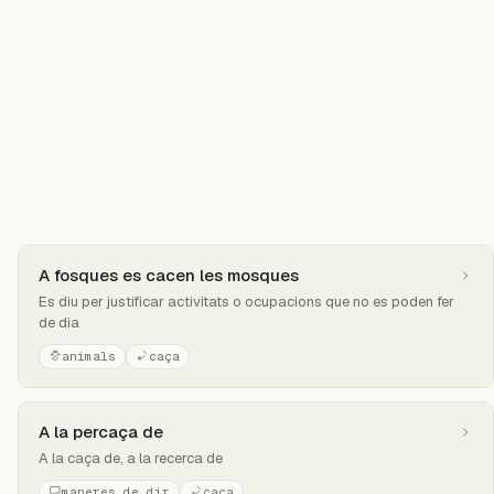
A fosques es cacen les mosques
Es diu per justificar activitats o ocupacions que no es poden fer
de dia
animals
caça
A la percaça de
A la caça de, a la recerca de
maneres de dir
caça