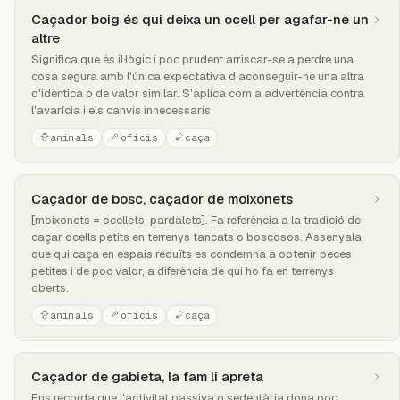
Caçador boig és qui deixa un ocell per agafar-ne un
altre
Significa que és il·lògic i poc prudent arriscar-se a perdre una
cosa segura amb l'única expectativa d'aconseguir-ne una altra
d'idèntica o de valor similar. S'aplica com a advertència contra
l'avarícia i els canvis innecessaris.
animals
oficis
caça
Caçador de bosc, caçador de moixonets
[moixonets = ocellets, pardalets]. Fa referència a la tradició de
caçar ocells petits en terrenys tancats o boscosos. Assenyala
que qui caça en espais reduïts es condemna a obtenir peces
petites i de poc valor, a diferència de qui ho fa en terrenys
oberts.
animals
oficis
caça
Caçador de gabieta, la fam li apreta
Ens recorda que l'activitat passiva o sedentària dona poc