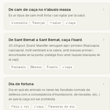
De carn de caça no n'abusis massa
És un tipus de carn molt forta i cal vigilar per la salut.
consells
menjar
salut
caça
De Sant Bernat a Sant Bernat, caça l'isard.
20 d'Agost. [Isard: Mamífer remugant alpí i pirinenc (Rupicapra
rupicapra), molt semblant a la cabra, amb banyes primes i
encorbades en la punta i pelatge fosc amb taques blanques en
el cap].
animals
mesos
sants
caça
Dia de fortuna
Dia en què els animals no tenen les facultats normals de
defensa com a conseqüència d'inundacions, de nevades, etc., i
en què la caça sol ser prohibida
dia i nit
caça
maneres de dir