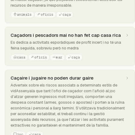
recursos de manera irresponsable.
animals
oficis
caça
Caçadors i pescadors mai no han fet cap casa rica
Es dedica a activitats esporàdiques de profit incert i no té una
feina seguida, sobreviu però no medra
casa
oficis
mar
caça
Caçaire i jugaire no poden durar gaire
Adverteix sobre els riscos associats a determinats estils de
vidAssenyala que tant l'ofici de caçador com l'afició al joc
d'atzar generen ingressos molt irregulars, comporten una
despesa constant (armes, gossos o apostes) i porten a la ruïna
econòmica i personal a llarg termini. S'utilitzava tradicionalment
per aconsellar estabilitat, el treball continu i la gestió
assenyada dels recursos, ja que l'atzar i les activitats purament
extractives no garanteixen el manteniment de la família.
joc
caça