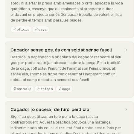
soroll ni alertar la presa amb amenaces o crits; aplicat a la vida
quotidiana, ensenya que qui realment vol prosperar o tirar
endavant un projecte seriós (fer casa) treballa de valent en lloc
de perdre el temps amb paraules buides.
oficis
caça
Caçador sense gos, és com soldat sense fusell
Destaca la dependència absoluta del caçador respecte al seu
gos per poder rastrejar, aixecar i cobrar la peça. En la tradició
de la caça, l'olfacte i l'instint de l'animal són l'eina principal;
sense ella, l'home es troba tan desarmat i inoperant com un
soldat al camp de batalla sense el seu fusell.
animals
oficis
caça
Caçador [o cacera] de furó, perdició
Significa que utilitzar un furó per a la caça resulta
contraproduent. Aquesta pràctica provoca una matança
indiscriminada als caus i el resultat final acaba sent ruïnós per
al mateix caçador, ja que perjudica l'ecosistema i destrueix els