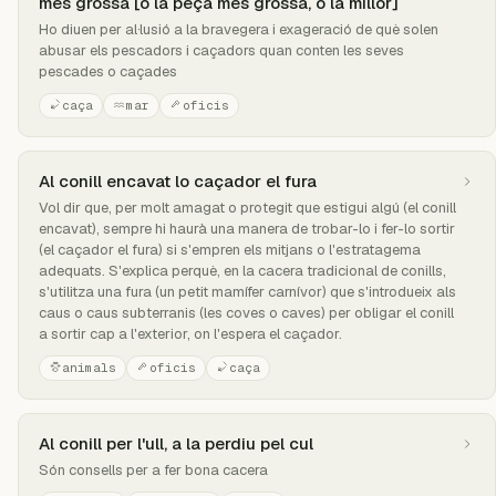
més grossa [o la peça més grossa, o la millor]
Ho diuen per al·lusió a la bravegera i exageració de què solen
abusar els pescadors i caçadors quan conten les seves
pescades o caçades
caça
mar
oficis
Al conill encavat lo caçador el fura
Vol dir que, per molt amagat o protegit que estigui algú (el conill
encavat), sempre hi haurà una manera de trobar-lo i fer-lo sortir
(el caçador el fura) si s'empren els mitjans o l'estratagema
adequats. S'explica perquè, en la cacera tradicional de conills,
s'utilitza una fura (un petit mamífer carnívor) que s'introdueix als
caus o caus subterranis (les coves o caves) per obligar el conill
a sortir cap a l'exterior, on l'espera el caçador.
animals
oficis
caça
Al conill per l'ull, a la perdiu pel cul
Són consells per a fer bona cacera