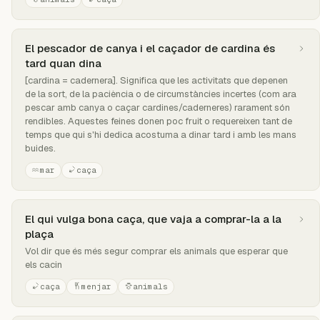
El pescador de canya i el caçador de cardina és
tard quan dina
[cardina = cadernera]. Significa que les activitats que depenen
de la sort, de la paciència o de circumstàncies incertes (com ara
pescar amb canya o caçar cardines/caderneres) rarament són
rendibles. Aquestes feines donen poc fruit o requereixen tant de
temps que qui s'hi dedica acostuma a dinar tard i amb les mans
buides.
mar
caça
El qui vulga bona caça, que vaja a comprar-la a la
plaça
Vol dir que és més segur comprar els animals que esperar que
els cacin
caça
menjar
animals