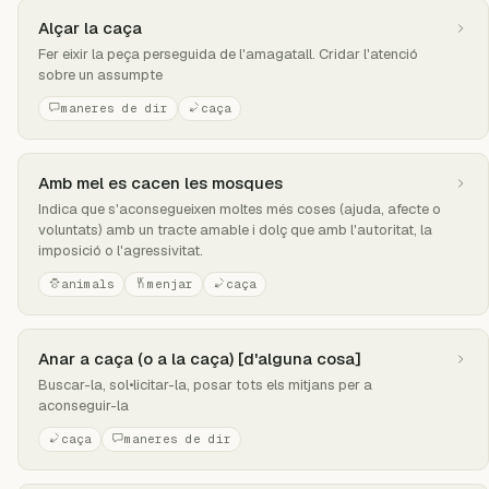
Alçar la caça
Fer eixir la peça perseguida de l'amagatall. Cridar l'atenció
sobre un assumpte
maneres de dir
caça
Amb mel es cacen les mosques
Indica que s'aconsegueixen moltes més coses (ajuda, afecte o
voluntats) amb un tracte amable i dolç que amb l'autoritat, la
imposició o l'agressivitat.
animals
menjar
caça
Anar a caça (o a la caça) [d'alguna cosa]
Buscar-la, sol•licitar-la, posar tots els mitjans per a
aconseguir-la
caça
maneres de dir