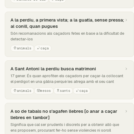
A la perdiu, a primera vista; a la guatla, sense pressa;
al conill, quan pugues
Són recomanacions als caçadors fetes en base a la dificultat de
detectar-los
animals
caça
A Sant Antoni la perdiu busca matrimoni
17 gener. És quan aprofiten els caçadors per caçar-la col·locant
el perdigot en una gàbia perquè les atrega amb el seu cant
animals
mesos
sants
caça
A so de tabals no s'agafen llebres [o anar a caçar
llebres en tambor]
Significa que cal ser prudents i discrets per a obtenir allò que
ens proposem, procurant fer-ho sense violències ni soroll