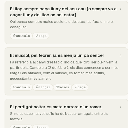
El llop sempre caça lluny del seu cau [o sempre va a
caçar lluny del lloc on sol estar]
Qui pensa cometre males accions o delictes, les farà on no el
coneguen
animals
caça
El mussol, pel febrer, ja es menja un pa sencer
Fa referència al canvi d'estació. Indica que, tot i ser ple hivern, a
partir de la Candelera (2 de febrer), els dies comencen a ser més
llargs i els animals, com el mussol, es tornen més actius,
necessitant més aliment.
animals
menjar
mesos
caça
El perdigot solter es mata darrera d’un romer.
Si no es cacen al vol, se’ls ha de buscar amagats entre els
matolls
animals
caça