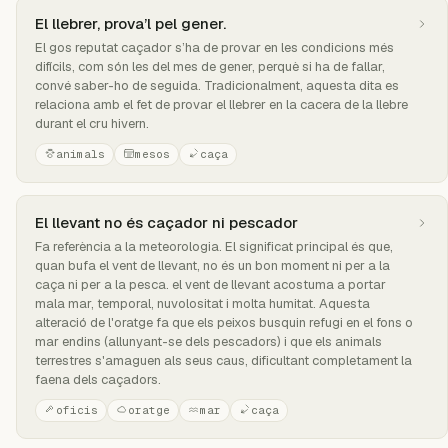
El llebrer, prova’l pel gener.
El gos reputat caçador s’ha de provar en les condicions més
difícils, com són les del mes de gener, perquè si ha de fallar,
convé saber-ho de seguida. Tradicionalment, aquesta dita es
relaciona amb el fet de provar el llebrer en la cacera de la llebre
durant el cru hivern.
animals
mesos
caça
El llevant no és caçador ni pescador
Fa referència a la meteorologia. El significat principal és que,
quan bufa el vent de llevant, no és un bon moment ni per a la
caça ni per a la pesca. el vent de llevant acostuma a portar
mala mar, temporal, nuvolositat i molta humitat. Aquesta
alteració de l'oratge fa que els peixos busquin refugi en el fons o
mar endins (allunyant-se dels pescadors) i que els animals
terrestres s'amaguen als seus caus, dificultant completament la
faena dels caçadors.
oficis
oratge
mar
caça