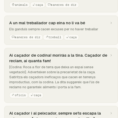
animals
caça
maneres de dir
A un mal treballador cap eina no li va bé
Els ganduls sempre cacen excuses per no haver treballar
maneres de dir
treball
caça
Ai caçador de codina! moriràs a la tina. Caçador de
reclam, ai quanta fam!
[Codina: Roca a flor de terra que deixa un espai sense
vegetació]. Adverteixen sobre la precarietat de la caça.
Satiritza els caçadors ineficaços que cacen en terrenys
improductius, com la codina. La dita suggereix que l'ús de
reclams no garanteix aliments i porta a la fam.
oficis
caça
Al caçador i al peixcador, sempre se'ls escapa la