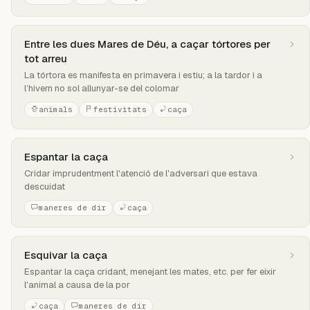
Entre les dues Mares de Déu, a caçar tórtores per
tot arreu
La tórtora es manifesta en primavera i estiu; a la tardor i a
l’hivern no sol allunyar-se del colomar
animals
festivitats
caça
Espantar la caça
Cridar imprudentment l'atenció de l'adversari que estava
descuidat
maneres de dir
caça
Esquivar la caça
Espantar la caça cridant, menejant les mates, etc. per fer eixir
l'animal a causa de la por
caça
maneres de dir