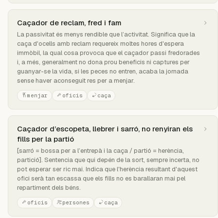
Caçador de reclam, fred i fam
La passivitat és menys rendible que l’activitat. Significa que la
caça d'ocells amb reclam requereix moltes hores d'espera
immòbil, la qual cosa provoca que el caçador passi fredorades
i, a més, generalment no dona prou beneficis ni captures per
guanyar-se la vida, si les peces no entren, acaba la jornada
sense haver aconseguit res per a menjar.
menjar
oficis
caça
Caçador d’escopeta, llebrer i sarró, no renyiran els
fills per la partió
[sarró = bossa per a l’entrepà i la caça / partió = herència,
partició]. Sentencia que qui depén de la sort, sempre incerta, no
pot esperar ser ric mai. Indica que l'herència resultant d'aquest
ofici serà tan escassa que els fills no es barallaran mai pel
repartiment dels béns.
oficis
persones
caça