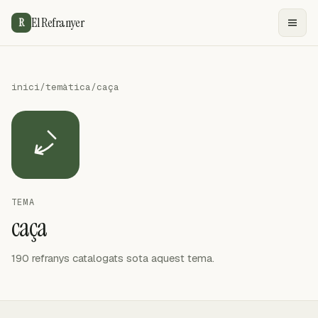
El Refranyer
R
inici
/
temàtica
/
caça
TEMA
caça
190 refranys catalogats sota aquest tema.