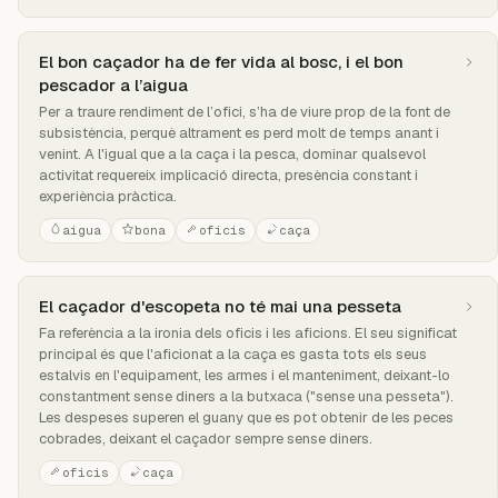
El bon caçador ha de fer vida al bosc, i el bon
pescador a l’aigua
Per a traure rendiment de l’ofici, s’ha de viure prop de la font de
subsistència, perquè altrament es perd molt de temps anant i
venint. A l'igual que a la caça i la pesca, dominar qualsevol
activitat requereix implicació directa, presència constant i
experiència pràctica.
aigua
bona
oficis
caça
El caçador d'escopeta no té mai una pesseta
Fa referència a la ironia dels oficis i les aficions. El seu significat
principal és que l'aficionat a la caça es gasta tots els seus
estalvis en l'equipament, les armes i el manteniment, deixant-lo
constantment sense diners a la butxaca ("sense una pesseta").
Les despeses superen el guany que es pot obtenir de les peces
cobrades, deixant el caçador sempre sense diners.
oficis
caça