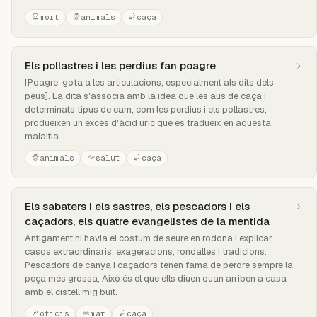
mort
animals
caça
Els pollastres i les perdius fan poagre
[Poagre: gota a les articulacions, especialment als dits dels
peus]. La dita s'associa amb la idea que les aus de caça i
determinats tipus de carn, com les perdius i els pollastres,
produeixen un excés d'àcid úric que es tradueix en aquesta
malaltia.
animals
salut
caça
Els sabaters i els sastres, els pescadors i els
caçadors, els quatre evangelistes de la mentida
Antigament hi havia el costum de seure en rodona i explicar
casos extraordinaris, exageracions, rondalles i tradicions.
Pescadors de canya i caçadors tenen fama de perdre sempre la
peça més grossa, Això és el que ells diuen quan arriben a casa
amb el cistell mig buit.
oficis
mar
caça