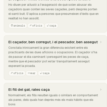
Ho diuen per al·lusió a l'exageració de què solen abusar els
caçadors quan conten les seves caçades, però després porten
el sarró buit. S'aplica a persones que presumeixen d'èxits que en
realitat no han assolit.
animals
oficis
caça
El caçador, ben corregut, i el pescador, ben assegut
Constata irònicament la gran diferència existent entre els
practicants de les dues aficions o ocupacions. El caçador s'ha
de passar el dia caminant i perseguint les peces de caça,
mentre que el pescador pot estar tranquil·lament assegut
esperant la picada.
oficis
mar
caça
El fill del gat, rates caça
Normalment, els fills resulten iguals o similars en comportament
als pares, dels quals han deprés més els mals hàbits que els
bons