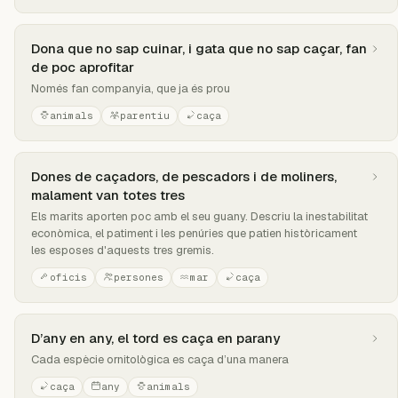
Dona que no sap cuinar, i gata que no sap caçar, fan
de poc aprofitar
Només fan companyia, que ja és prou
animals
parentiu
caça
Dones de caçadors, de pescadors i de moliners,
malament van totes tres
Els marits aporten poc amb el seu guany. Descriu la inestabilitat
econòmica, el patiment i les penúries que patien històricament
les esposes d'aquests tres gremis.
oficis
persones
mar
caça
D’any en any, el tord es caça en parany
Cada espècie ornitològica es caça d’una manera
caça
any
animals