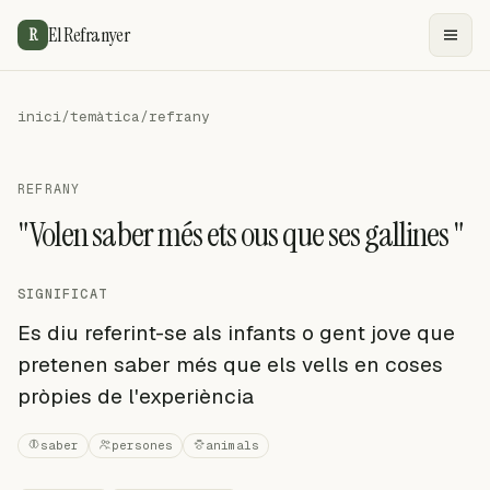
El Refranyer
R
inici
/
temàtica
/
refrany
REFRANY
"Volen saber més ets ous que ses gallines "
SIGNIFICAT
Es diu referint-se als infants o gent jove que
pretenen saber més que els vells en coses
pròpies de l'experiència
saber
persones
animals