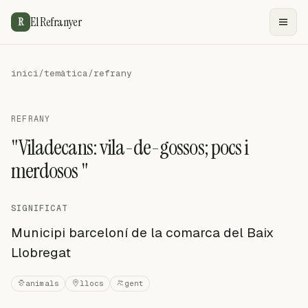
El Refranyer
R
inici
/
temàtica
/
refrany
REFRANY
"Viladecans: vila-de-gossos; pocs i
merdosos "
SIGNIFICAT
Municipi barceloní de la comarca del Baix
Llobregat
animals
llocs
gent