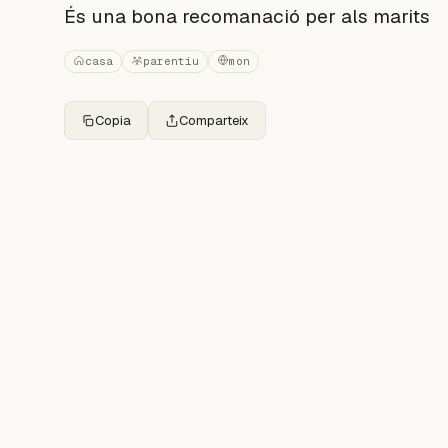
És una bona recomanació per als marits
casa
parentiu
mon
Copia
Comparteix