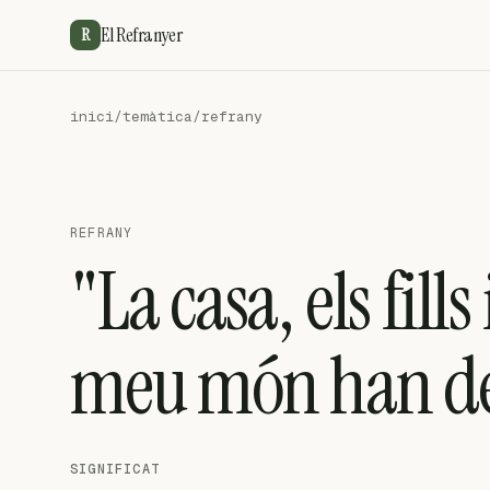
El Refranyer
R
inici
/
temàtica
/
refrany
REFRANY
"La casa, els fills 
meu món han de 
SIGNIFICAT