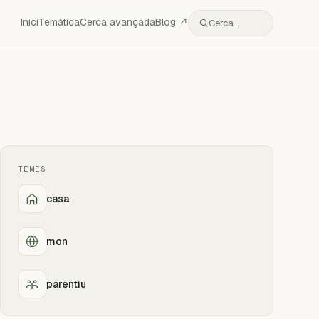
Inici
Temàtica
Cerca avançada
Blog ↗
Cerca…
TEMES
casa
mon
parentiu