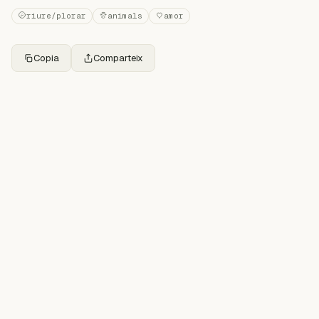
riure/plorar
animals
amor
Copia
Comparteix