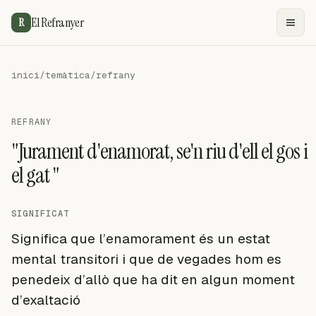
El Refranyer
R
inici
/
temàtica
/
refrany
REFRANY
"Jurament d'enamorat, se'n riu d'ell el gos i
el gat "
SIGNIFICAT
Significa que l’enamorament és un estat
mental transitori i que de vegades hom es
penedeix d’allò que ha dit en algun moment
d’exaltació