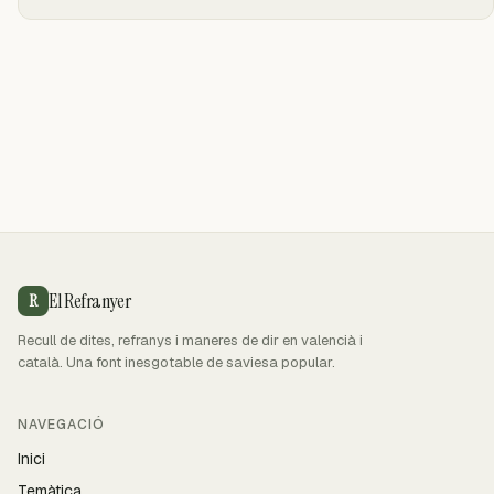
El Refranyer
R
Recull de dites, refranys i maneres de dir en valencià i
català. Una font inesgotable de saviesa popular.
NAVEGACIÓ
Inici
Temàtica