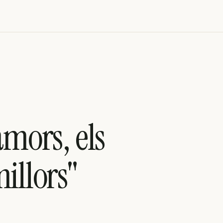
amors, els
illors"