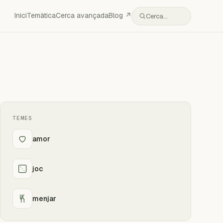
Inici
Temàtica
Cerca avançada
Blog ↗
Cerca…
TEMES
amor
joc
menjar