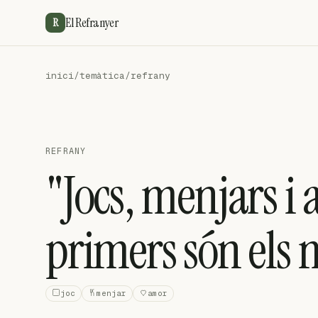
El Refranyer
R
inici
/
temàtica
/
refrany
REFRANY
"Jocs, menjars i 
primers són els m
joc
menjar
amor