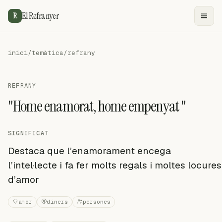
El Refranyer
R
inici
/
temàtica
/
refrany
REFRANY
"Home enamorat, home empenyat "
SIGNIFICAT
Destaca que l’enamorament encega
l’intel·lecte i fa fer molts regals i moltes locures
d’amor
amor
diners
persones