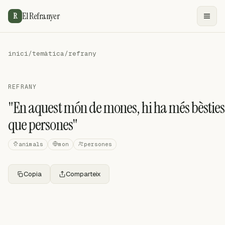
El Refranyer
R
inici
/
temàtica
/
refrany
REFRANY
"En aquest món de mones, hi ha més bèsties
que persones"
animals
mon
persones
Copia
Comparteix