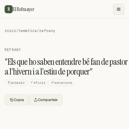
El Refranyer
R
inici
/
temàtica
/
refrany
REFRANY
"Els que ho saben entendre bé fan de pastor
a l'hivern i a l'estiu de porquer"
animals
oficis
estacions
Copia
Comparteix