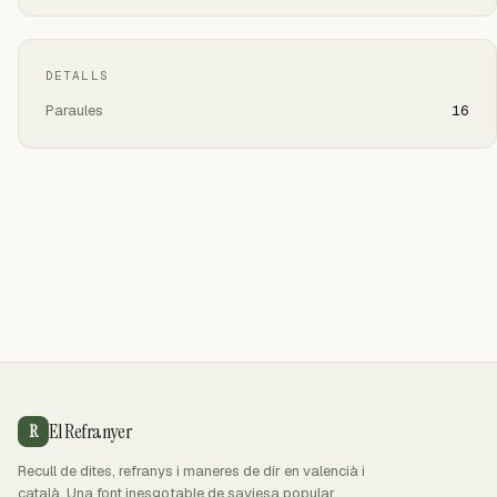
DETALLS
Paraules
16
El Refranyer
R
Recull de dites, refranys i maneres de dir en valencià i
català. Una font inesgotable de saviesa popular.