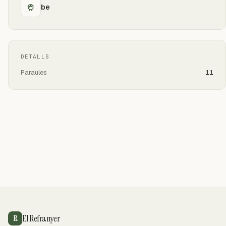
be
DETALLS
Paraules
11
El Refranyer
R