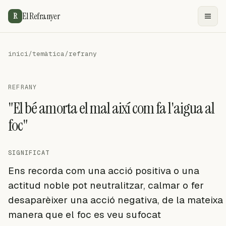
El Refranyer
R
inici
/
temàtica
/
refrany
REFRANY
"El bé amorta el mal així com fa l'aigua al
foc"
SIGNIFICAT
Ens recorda com una acció positiva o una
actitud noble pot neutralitzar, calmar o fer
desaparèixer una acció negativa, de la mateixa
manera que el foc es veu sufocat