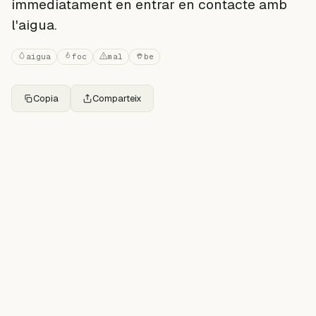
immediatament en entrar en contacte amb
l'aigua.
aigua
foc
mal
be
Copia
Comparteix