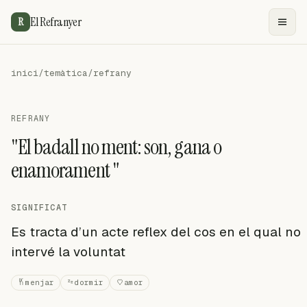
El Refranyer
R
inici
/
temàtica
/
refrany
REFRANY
"El badall no ment: son, gana o
enamorament "
SIGNIFICAT
Es tracta d’un acte reflex del cos en el qual no
intervé la voluntat
menjar
dormir
amor