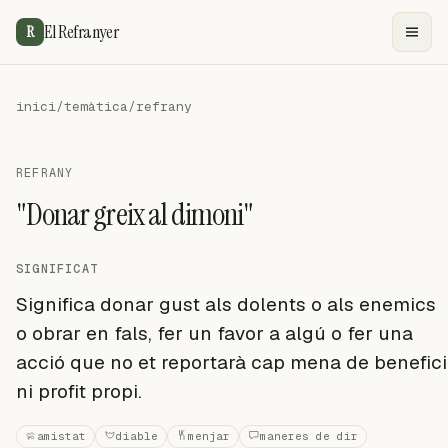
El Refranyer
R
inici
/
temàtica
/
refrany
REFRANY
"Donar greix al dimoni"
SIGNIFICAT
Significa donar gust als dolents o als enemics
o obrar en fals, fer un favor a algú o fer una
acció que no et reportarà cap mena de benefici
ni profit propi.
amistat
diable
menjar
maneres de dir