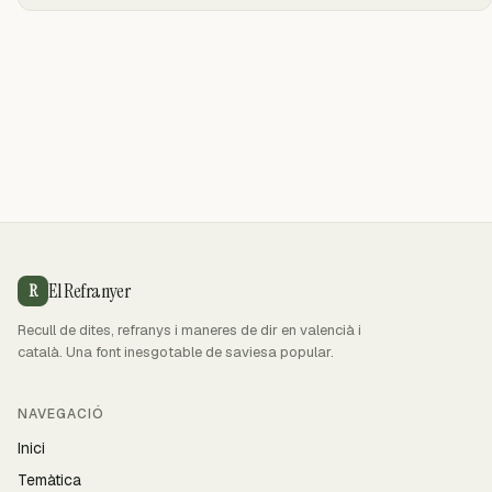
El Refranyer
R
Recull de dites, refranys i maneres de dir en valencià i
català. Una font inesgotable de saviesa popular.
NAVEGACIÓ
Inici
Temàtica