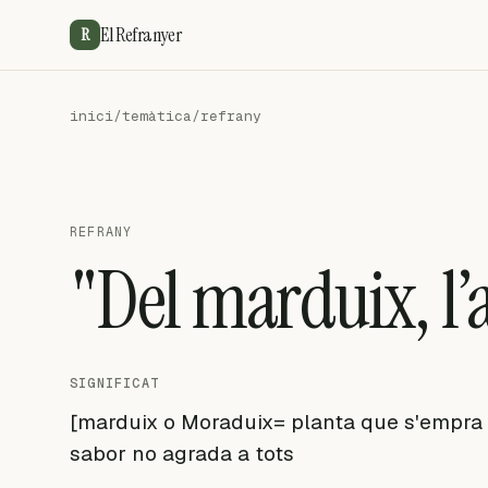
El Refranyer
R
inici
/
temàtica
/
refrany
REFRANY
"Del marduix, l’
SIGNIFICAT
[marduix o Moraduix= planta que s'empra e
sabor no agrada a tots