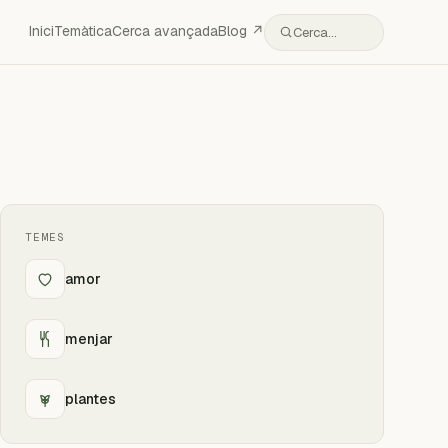
Inici
Temàtica
Cerca avançada
Blog ↗
Cerca…
TEMES
amor
menjar
plantes