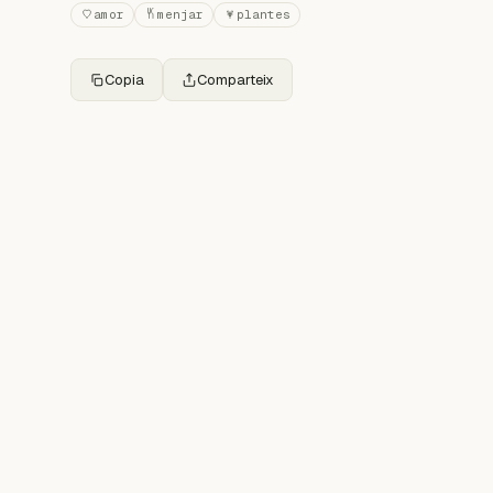
amor
menjar
plantes
Copia
Comparteix