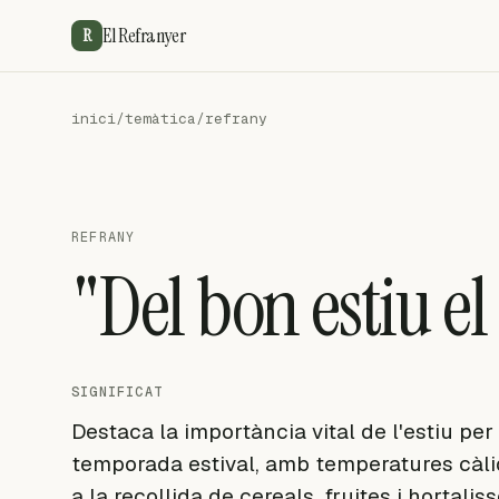
El Refranyer
R
inici
/
temàtica
/
refrany
REFRANY
"Del bon estiu el
SIGNIFICAT
Destaca la importància vital de l'estiu per
temporada estival, amb temperatures càli
a la recollida de cereals, fruites i hortalis