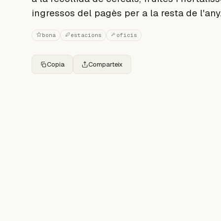
ingressos del pagès per a la resta de l'any
bona
estacions
oficis
Copia
Comparteix