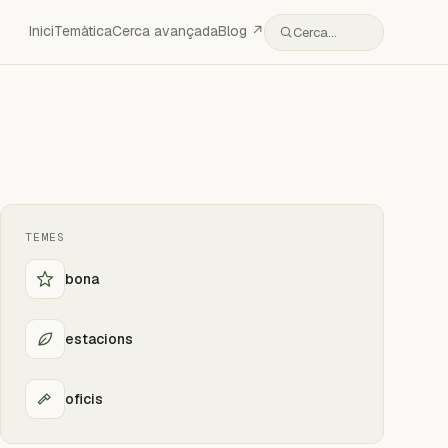
Inici
Temàtica
Cerca avançada
Blog ↗
Cerca…
TEMES
bona
estacions
oficis