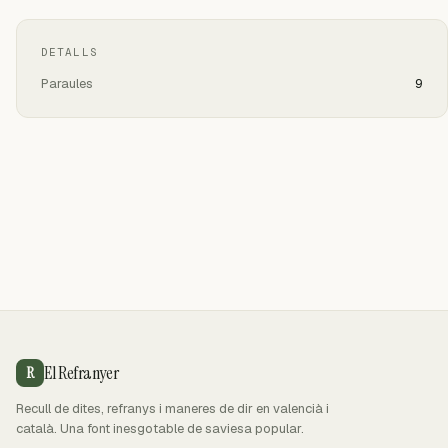
DETALLS
Paraules
9
El Refranyer
R
Recull de dites, refranys i maneres de dir en valencià i
català. Una font inesgotable de saviesa popular.