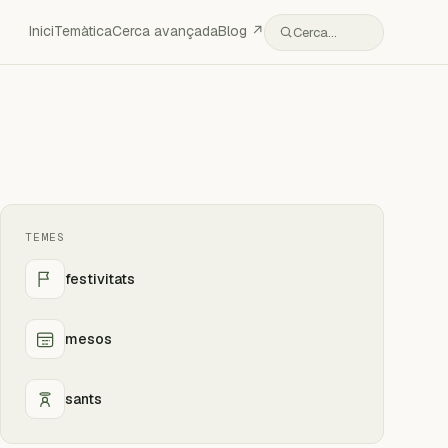
Inici
Temàtica
Cerca avançada
Blog ↗
Cerca…
TEMES
festivitats
mesos
sants