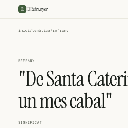
El Refranyer
R
inici
/
temàtica
/
refrany
REFRANY
"De Santa Cateri
un mes cabal"
SIGNIFICAT