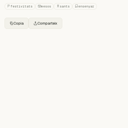
festivitats
mesos
sants
ensenyar
Copia
Comparteix