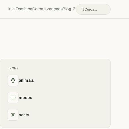
Inici
Temàtica
Cerca avançada
Blog ↗
Cerca…
TEMES
animals
mesos
sants