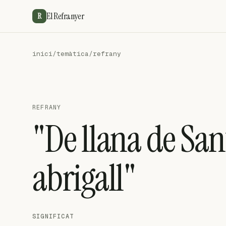
El Refranyer
R
inici
/
temàtica
/
refrany
REFRANY
"De llana de Sant
abrigall"
SIGNIFICAT