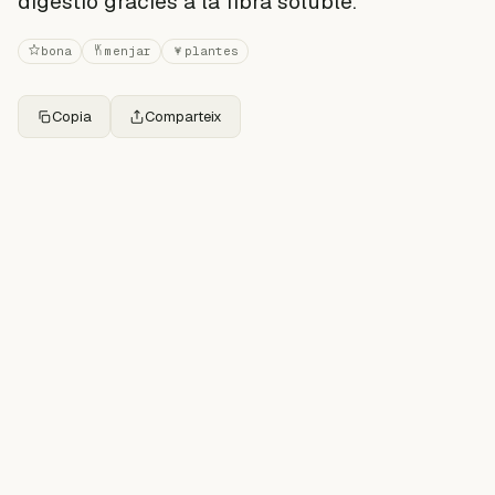
digestió gràcies a la fibra soluble.
bona
menjar
plantes
Copia
Comparteix