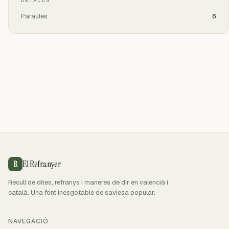
DETALLS
Paraules
6
El Refranyer
R
Recull de dites, refranys i maneres de dir en valencià i
català. Una font inesgotable de saviesa popular.
NAVEGACIÓ