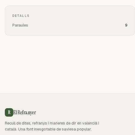
DETALLS
Paraules
9
El Refranyer
R
Recull de dites, refranys i maneres de dir en valencià i
català. Una font inesgotable de saviesa popular.