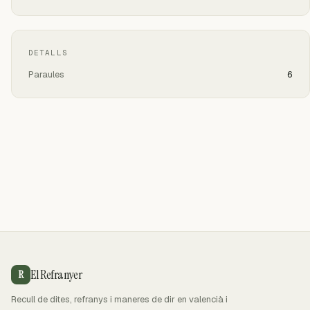
DETALLS
Paraules
6
El Refranyer
R
Recull de dites, refranys i maneres de dir en valencià i