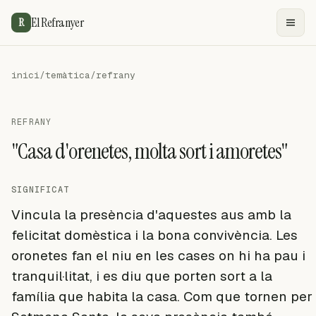
El Refranyer
R
inici
/
temàtica
/
refrany
REFRANY
"Casa d'orenetes, molta sort i amoretes"
SIGNIFICAT
Vincula la presència d'aquestes aus amb la
felicitat domèstica i la bona convivència. Les
oronetes fan el niu en les cases on hi ha pau i
tranquil·litat, i es diu que porten sort a la
família que habita la casa. Com que tornen per