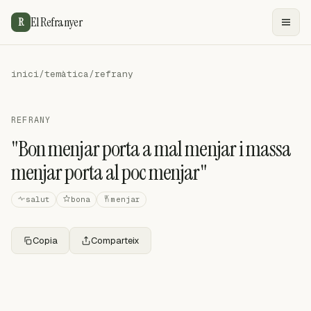
El Refranyer
R
inici
/
temàtica
/
refrany
REFRANY
"Bon menjar porta a mal menjar i massa
menjar porta al poc menjar"
salut
bona
menjar
Copia
Comparteix