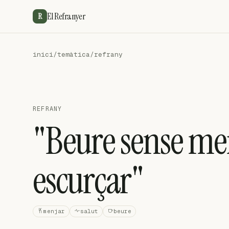
El Refranyer
R
inici
/
temàtica
/
refrany
REFRANY
"Beure sense men
escurçar"
menjar
salut
beure