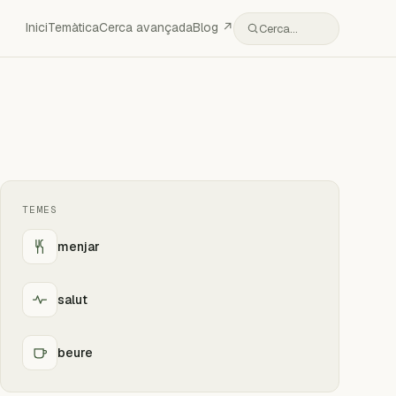
Inici
Temàtica
Cerca avançada
Blog ↗
Cerca…
TEMES
menjar
salut
beure