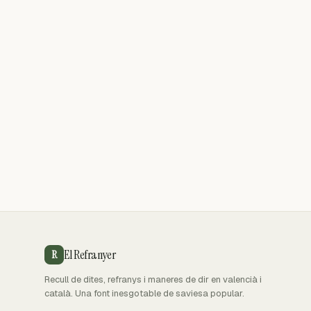
El Refranyer
R
Recull de dites, refranys i maneres de dir en valencià i
català. Una font inesgotable de saviesa popular.