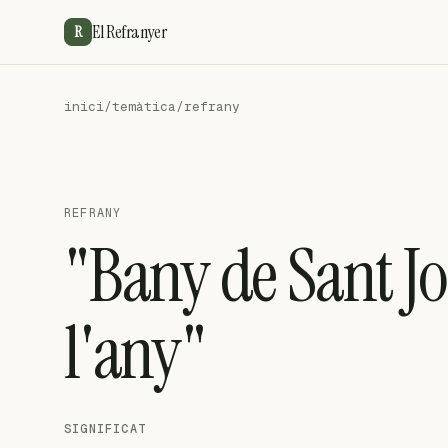
El Refranyer
R
inici
/
temàtica
/
refrany
REFRANY
"Bany de Sant Joa
l'any"
SIGNIFICAT