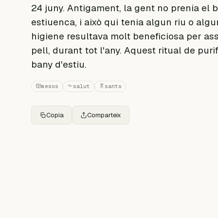
24 juny. Antigament, la gent no prenia el b
estiuenca, i això qui tenia algun riu o a
higiene resultava molt beneficiosa per as
pell, durant tot l'any. Aquest ritual de pu
bany d'estiu.
mesos
salut
sants
Copia
Comparteix