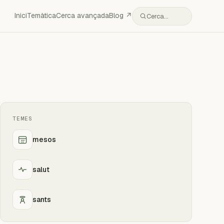
Inici
Temàtica
Cerca avançada
Blog ↗
Cerca…
TEMES
mesos
salut
sants