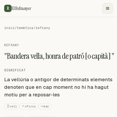
El Refranyer
R
inici
/
temàtica
/
refrany
REFRANY
"Bandera vella, honra de patró [o capità] "
SIGNIFICAT
La vellúria o antigor de determinats elements
denoten que en cap moment no hi ha hagut
motiu per a reposar-les
vell
oficis
mar