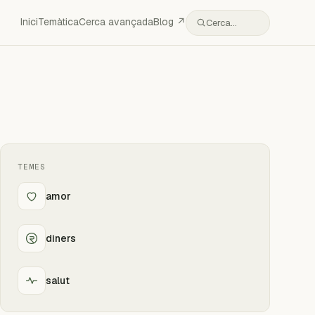
Inici
Temàtica
Cerca avançada
Blog ↗
Cerca…
TEMES
amor
diners
salut