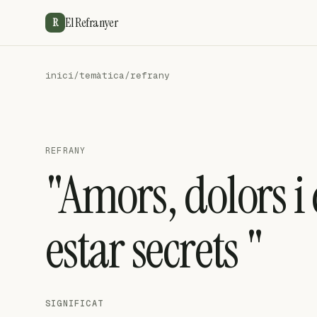
El Refranyer
R
inici
/
temàtica
/
refrany
REFRANY
"Amors, dolors i
estar secrets "
SIGNIFICAT