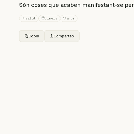
Són coses que acaben manifestant-se per 
salut
diners
amor
Copia
Comparteix