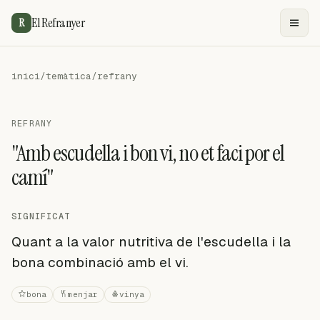
El Refranyer
R
inici
/
temàtica
/
refrany
REFRANY
"Amb escudella i bon vi, no et faci por el
camí"
SIGNIFICAT
Quant a la valor nutritiva de l'escudella i la
bona combinació amb el vi.
bona
menjar
vinya