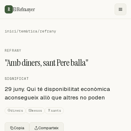
El Refranyer
R
inici
/
temàtica
/
refrany
REFRANY
"Amb diners, sant Pere balla"
SIGNIFICAT
29 juny. Qui té disponibilitat econòmica
aconsegueix allò que altres no poden
diners
mesos
sants
Copia
Comparteix