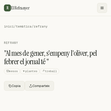
El Refranyer
R
inici
/
temàtica
/
refrany
REFRANY
"Al mes de gener, s'empeny l'oliver, pel
febrer el jornal té "
mesos
plantes
treball
Copia
Comparteix