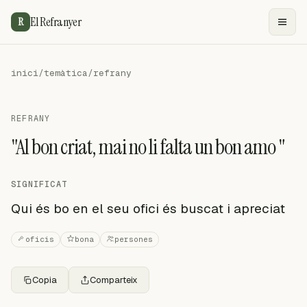
El Refranyer
R
inici
/
temàtica
/
refrany
REFRANY
"Al bon criat, mai no li falta un bon amo "
SIGNIFICAT
Qui és bo en el seu ofici és buscat i apreciat
oficis
bona
persones
Copia
Comparteix