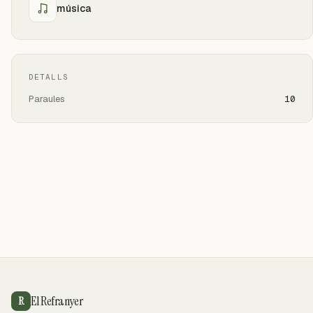
música
DETALLS
Paraules
10
El Refranyer
R