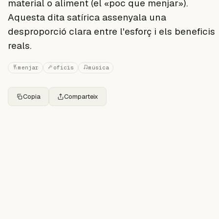
material o aliment (el «poc que menjar»).
Aquesta dita satírica assenyala una
desproporció clara entre l'esforç i els beneficis
reals.
menjar
oficis
música
Copia
Comparteix