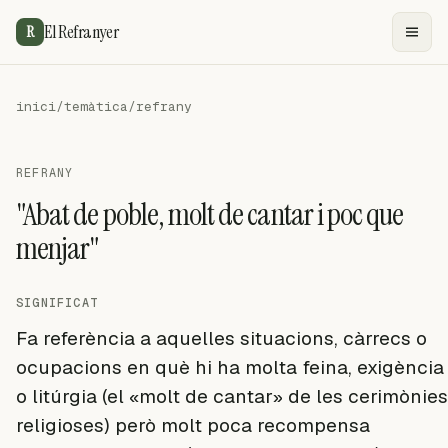
El Refranyer
R
inici
/
temàtica
/
refrany
REFRANY
"Abat de poble, molt de cantar i poc que
menjar"
SIGNIFICAT
Fa referència a aquelles situacions, càrrecs o
ocupacions en què hi ha molta feina, exigència
o litúrgia (el «molt de cantar» de les cerimònies
religioses) però molt poca recompensa