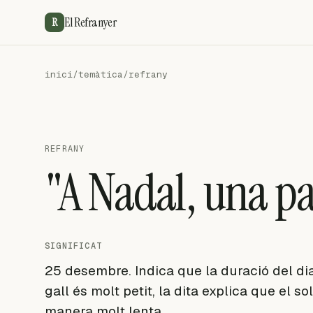
El Refranyer
R
inici
/
temàtica
/
refrany
REFRANY
"A Nadal, una pa
SIGNIFICAT
25 desembre. Indica que la duració del di
gall és molt petit, la dita explica que el
manera molt lenta.