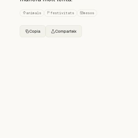
animals
festivitats
mesos
Copia
Comparteix