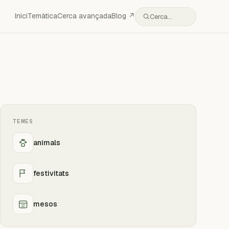
Inici
Temàtica
Cerca avançada
Blog ↗
Cerca…
TEMES
animals
festivitats
mesos