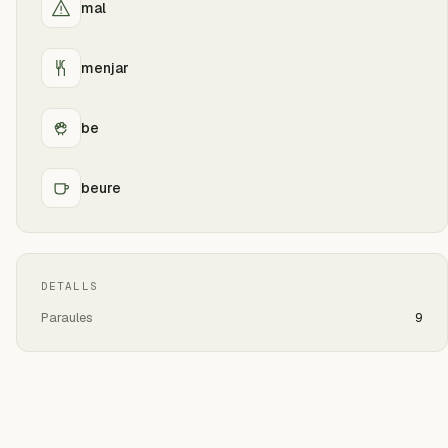
mal
menjar
be
beure
DETALLS
Paraules
9