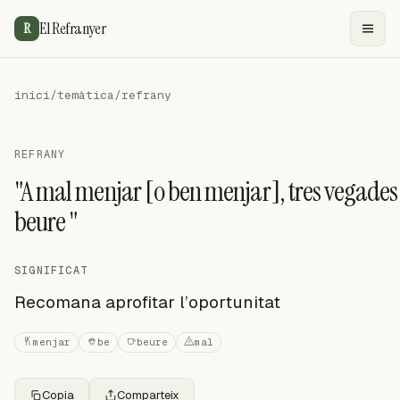
El Refranyer
R
inici
/
temàtica
/
refrany
REFRANY
"A mal menjar [o ben menjar], tres vegades
beure "
SIGNIFICAT
Recomana aprofitar l’oportunitat
menjar
be
beure
mal
Copia
Comparteix