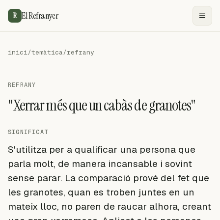
El Refranyer
R
inici
/
temàtica
/
refrany
REFRANY
"Xerrar més que un cabàs de granotes"
SIGNIFICAT
S'utilitza per a qualificar una persona que
parla molt, de manera incansable i sovint
sense parar. La comparació prové del fet que
les granotes, quan es troben juntes en un
mateix lloc, no paren de raucar alhora, creant