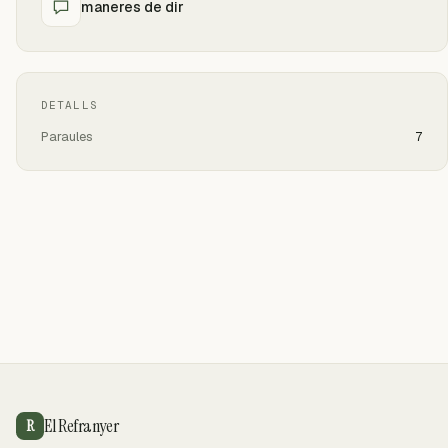
maneres de dir
DETALLS
Paraules
7
El Refranyer
R