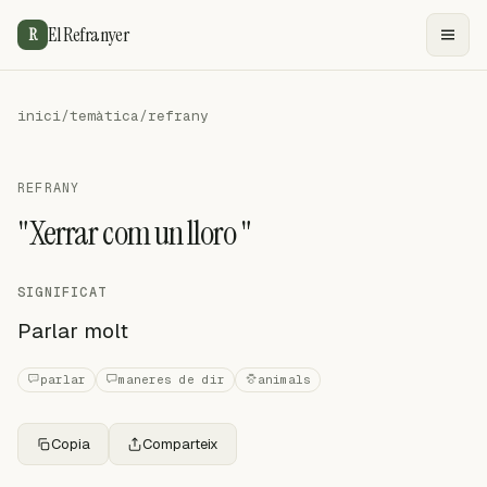
El Refranyer
R
inici
/
temàtica
/
refrany
REFRANY
"Xerrar com un lloro "
SIGNIFICAT
Parlar molt
parlar
maneres de dir
animals
Copia
Comparteix