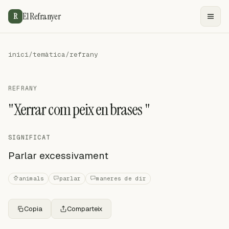
El Refranyer
R
inici
/
temàtica
/
refrany
REFRANY
"Xerrar com peix en brases "
SIGNIFICAT
Parlar excessivament
animals
parlar
maneres de dir
Copia
Comparteix