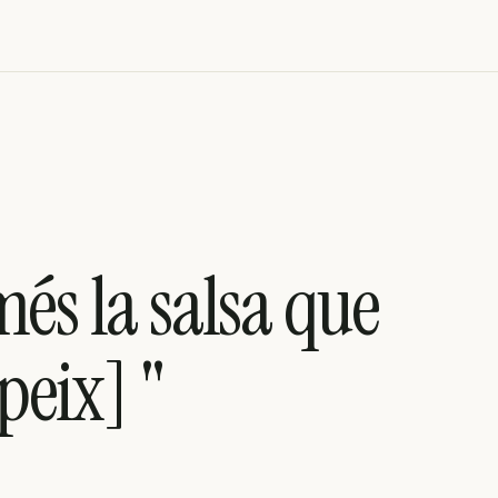
més la salsa que
 peix] "