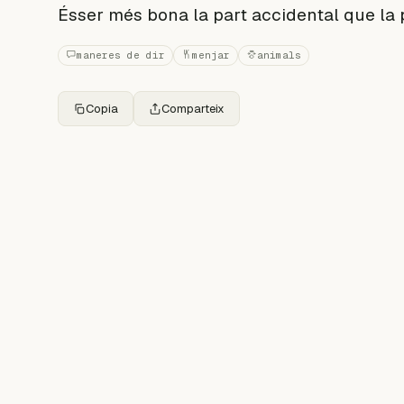
Ésser més bona la part accidental que la 
maneres de dir
menjar
animals
Copia
Comparteix