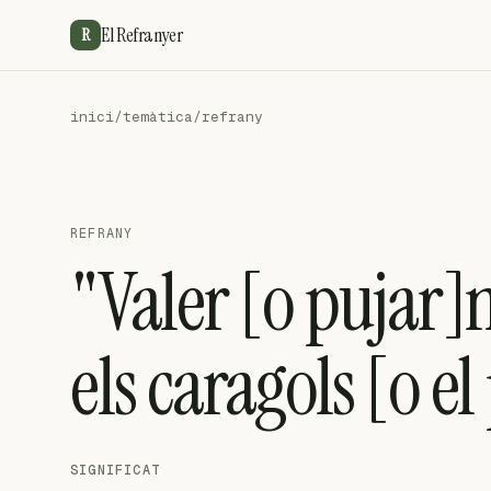
El Refranyer
R
inici
/
temàtica
/
refrany
REFRANY
"Valer [o pujar]
els caragols [o el
SIGNIFICAT