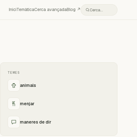
Inici
Temàtica
Cerca avançada
Blog ↗
Cerca…
TEMES
animals
menjar
maneres de dir