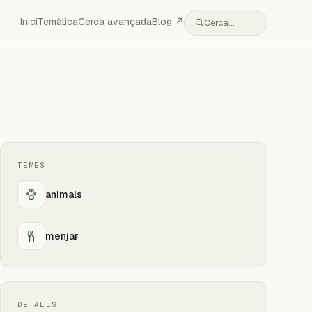
Inici
Temàtica
Cerca avançada
Blog ↗
Cerca…
TEMES
animals
menjar
DETALLS