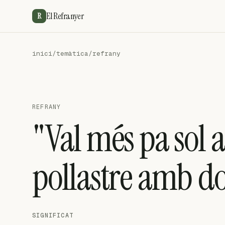
El Refranyer
R
inici
/
temàtica
/
refrany
REFRANY
"Val més pa sol
pollastre amb do
SIGNIFICAT