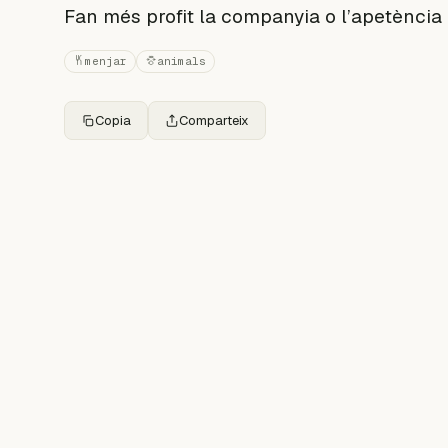
Fan més profit la companyia o l’apetència 
menjar
animals
Copia
Comparteix