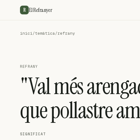
El Refranyer
R
inici
/
temàtica
/
refrany
REFRANY
"Val més areng
que pollastre am
SIGNIFICAT