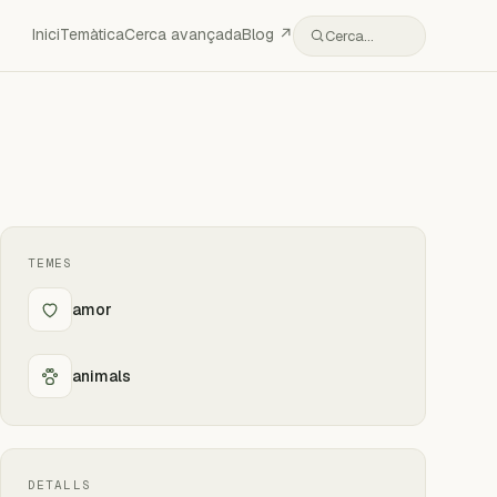
Inici
Temàtica
Cerca avançada
Blog ↗
Cerca…
TEMES
amor
animals
DETALLS