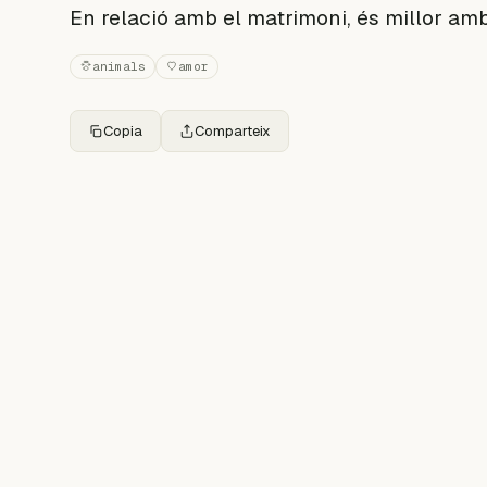
En relació amb el matrimoni, és millor a
animals
amor
Copia
Comparteix