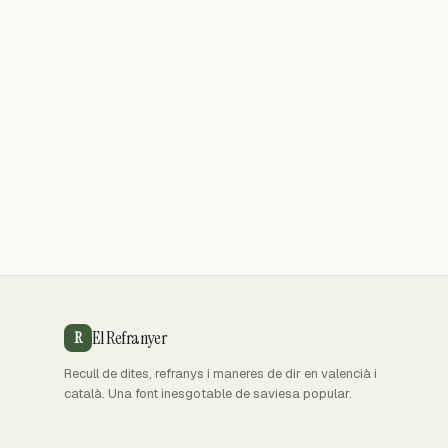
El Refranyer
R
Recull de dites, refranys i maneres de dir en valencià i
català. Una font inesgotable de saviesa popular.