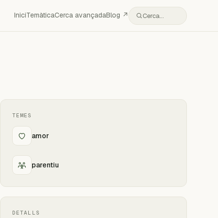
Inici
Temàtica
Cerca avançada
Blog ↗
Cerca…
TEMES
amor
parentiu
DETALLS