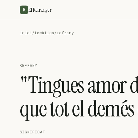
El Refranyer
R
inici
/
temàtica
/
refrany
REFRANY
"Tingues amor d
que tot el demés 
SIGNIFICAT