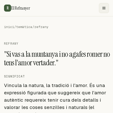
El Refranyer
R
inici
/
temàtica
/
refrany
REFRANY
"Si vas a la muntanya i no agafes romer no
tens l'amor vertader."
SIGNIFICAT
Vincula la natura, la tradició i l'amor. És una
expressió figurada que suggereix que l'amor
autèntic requereix tenir cura dels detalls i
valorar les coses senzilles i naturals (el