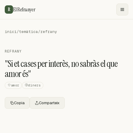
El Refranyer
R
inici
/
temàtica
/
refrany
REFRANY
"Si et cases per interès, no sabràs el que
amor és"
amor
diners
Copia
Comparteix