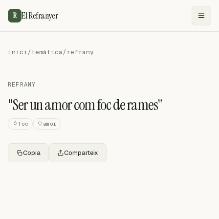
El Refranyer
R
inici
/
temàtica
/
refrany
REFRANY
"Ser un amor com foc de rames"
foc
amor
Copia
Comparteix