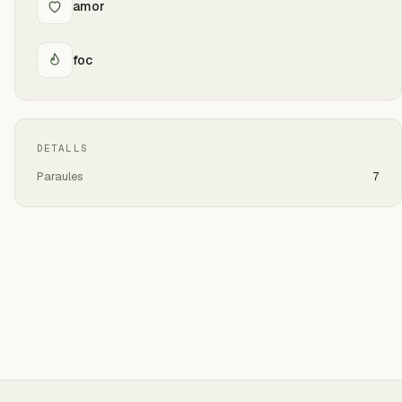
amor
foc
DETALLS
Paraules
7